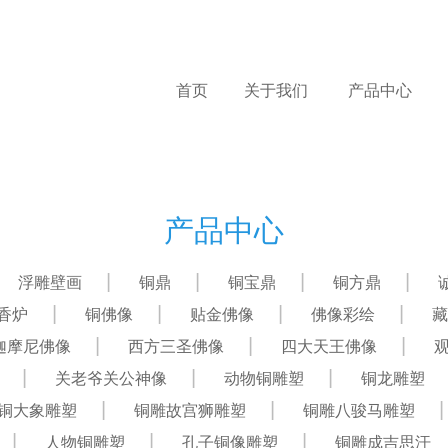
首页
关于我们
产品中心
产品中心
浮雕壁画
铜鼎
铜宝鼎
铜方鼎
香炉
铜佛像
贴金佛像
佛像彩绘
藏
迦摩尼佛像
西方三圣佛像
四大天王佛像
关老爷关公神像
动物铜雕塑
铜龙雕塑
铜大象雕塑
铜雕故宫狮雕塑
铜雕八骏马雕塑
人物铜雕塑
孔子铜像雕塑
铜雕成吉思汗