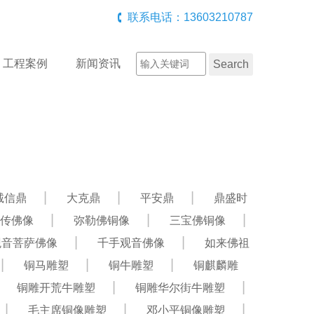
联系电话：13603210787
工程案例
新闻资讯
诚信鼎
大克鼎
平安鼎
鼎盛时
传佛像
弥勒佛铜像
三宝佛铜像
观音菩萨佛像
千手观音佛像
如来佛祖
铜马雕塑
铜牛雕塑
铜麒麟雕
铜雕开荒牛雕塑
铜雕华尔街牛雕塑
毛主席铜像雕塑
邓小平铜像雕塑