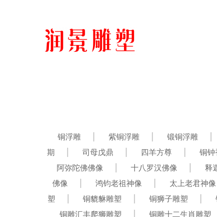
铜浮雕
紫铜浮雕
锻铜浮雕
期
司母戊鼎
四羊方尊
铜钟
阿弥陀佛佛像
十八罗汉佛像
释
佛像
鸿钧老祖神像
太上老君神像
塑
铜貔貅雕塑
铜狮子雕塑
铜雕汇丰爬狮雕塑
铜雕十二生肖雕塑