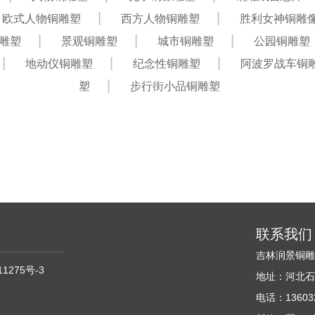
欧式人物铜雕塑
西方人物铜雕塑
胜利女神铜雕
雕塑
景观铜雕塑
城市铜雕塑
公园铜雕塑
地动仪铜雕塑
纪念性铜雕塑
阿波罗战车铜
塑
步行街小品铜雕塑
联系我们
吉林润景铜
11275号-3
地址：河北石
电话：136032