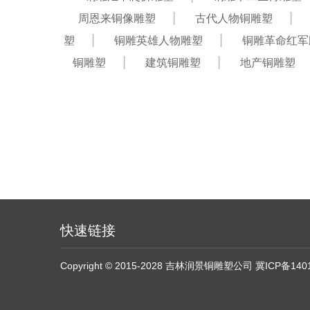
周恩来铜像雕塑
古代人物铜雕塑
塑
铜雕英雄人物雕塑
铜雕革命红军
铜雕塑
建筑铜雕塑
地产铜雕塑
快速链接
Copyright © 2015-2028 吉林润景铜雕塑公司
冀ICP备140