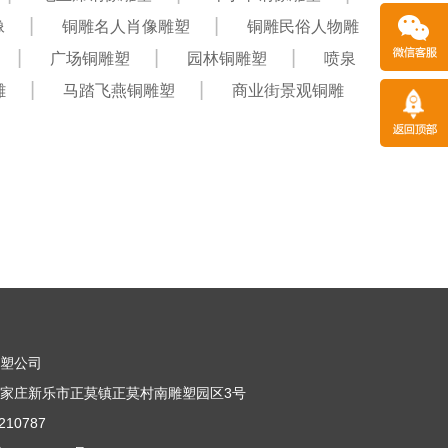
像
铜雕名人肖像雕塑
铜雕民俗人物雕
广场铜雕塑
园林铜雕塑
喷泉
雕
马踏飞燕铜雕塑
商业街景观铜雕
雕塑公司
家庄新乐市正莫镇正莫村南雕塑园区3号
10787