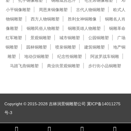
塑
孔子铜像雕塑
铜雕成吉思汗
毛主席铜像雕塑
邓
小平铜像雕塑
周恩来铜像雕塑
古代人物铜雕塑
欧式人
物铜雕塑
西方人物铜雕塑
胜利女神铜雕像
铜雕名人肖
像雕塑
铜雕民俗人物雕塑
铜雕英雄人物雕塑
铜雕革命
红军雕塑
景观铜雕塑
城市铜雕塑
公园铜雕塑
广场
铜雕塑
园林铜雕塑
喷泉铜雕塑
建筑铜雕塑
地产铜
雕塑
地动仪铜雕塑
纪念性铜雕塑
阿波罗战车铜雕
马踏飞燕铜雕塑
商业街景观铜雕塑
步行街小品铜雕塑
Copyright © 2015-2028 吉林润景铜雕塑公司
冀ICP备14011275
号-3