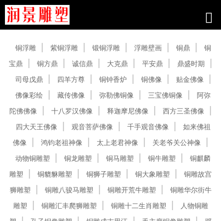
产品中心
铜浮雕
紫铜浮雕
锻铜浮雕
浮雕壁画
铜鼎
铜
宝鼎
铜方鼎
诚信鼎
大克鼎
平安鼎
鼎盛时期
司母戊鼎
四羊方尊
铜钟香炉
铜佛像
贴金佛像
佛像彩绘
藏传佛像
弥勒佛铜像
三宝佛铜像
阿弥
陀佛佛像
十八罗汉佛像
释迦摩尼佛像
西方三圣佛像
四大天王佛像
观音菩萨佛像
千手观音佛像
如来佛祖
佛像
鸿钧老祖神像
太上老君神像
关老爷关公神像
动物铜雕塑
铜龙雕塑
铜马雕塑
铜牛雕塑
铜麒麟
雕塑
铜貔貅雕塑
铜狮子雕塑
铜大象雕塑
铜雕故宫
狮雕塑
铜雕八骏马雕塑
铜雕开荒牛雕塑
铜雕华尔街牛
雕塑
铜雕汇丰爬狮雕塑
铜雕十二生肖雕塑
人物铜雕