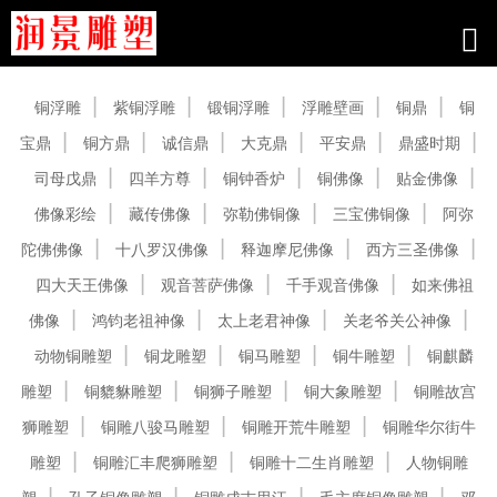
产品中心
铜浮雕
紫铜浮雕
锻铜浮雕
浮雕壁画
铜鼎
铜
宝鼎
铜方鼎
诚信鼎
大克鼎
平安鼎
鼎盛时期
司母戊鼎
四羊方尊
铜钟香炉
铜佛像
贴金佛像
佛像彩绘
藏传佛像
弥勒佛铜像
三宝佛铜像
阿弥
陀佛佛像
十八罗汉佛像
释迦摩尼佛像
西方三圣佛像
四大天王佛像
观音菩萨佛像
千手观音佛像
如来佛祖
佛像
鸿钧老祖神像
太上老君神像
关老爷关公神像
动物铜雕塑
铜龙雕塑
铜马雕塑
铜牛雕塑
铜麒麟
雕塑
铜貔貅雕塑
铜狮子雕塑
铜大象雕塑
铜雕故宫
狮雕塑
铜雕八骏马雕塑
铜雕开荒牛雕塑
铜雕华尔街牛
雕塑
铜雕汇丰爬狮雕塑
铜雕十二生肖雕塑
人物铜雕