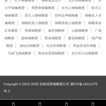
塑
孔子铜像雕塑
铜雕成吉思汗
毛主席铜像雕塑
邓
小平铜像雕塑
周恩来铜像雕塑
古代人物铜雕塑
欧式人
物铜雕塑
西方人物铜雕塑
胜利女神铜雕像
铜雕名人肖
像雕塑
铜雕民俗人物雕塑
铜雕英雄人物雕塑
铜雕革命
红军雕塑
景观铜雕塑
城市铜雕塑
公园铜雕塑
广场
铜雕塑
园林铜雕塑
喷泉铜雕塑
建筑铜雕塑
地产铜
雕塑
地动仪铜雕塑
纪念性铜雕塑
阿波罗战车铜雕
马踏飞燕铜雕塑
商业街景观铜雕塑
步行街小品铜雕塑
Copyright © 2015-2028 吉林润景铜雕塑公司
冀ICP备14011275
号-3