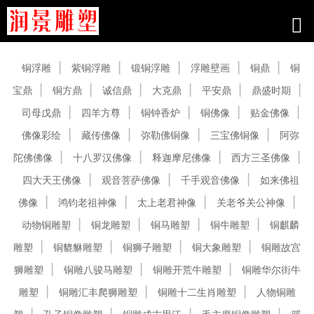
产品中心
铜浮雕
紫铜浮雕
锻铜浮雕
浮雕壁画
铜鼎
铜
宝鼎
铜方鼎
诚信鼎
大克鼎
平安鼎
鼎盛时期
司母戊鼎
四羊方尊
铜钟香炉
铜佛像
贴金佛像
佛像彩绘
藏传佛像
弥勒佛铜像
三宝佛铜像
阿弥
陀佛佛像
十八罗汉佛像
释迦摩尼佛像
西方三圣佛像
四大天王佛像
观音菩萨佛像
千手观音佛像
如来佛祖
佛像
鸿钧老祖神像
太上老君神像
关老爷关公神像
动物铜雕塑
铜龙雕塑
铜马雕塑
铜牛雕塑
铜麒麟
雕塑
铜貔貅雕塑
铜狮子雕塑
铜大象雕塑
铜雕故宫
狮雕塑
铜雕八骏马雕塑
铜雕开荒牛雕塑
铜雕华尔街牛
雕塑
铜雕汇丰爬狮雕塑
铜雕十二生肖雕塑
人物铜雕