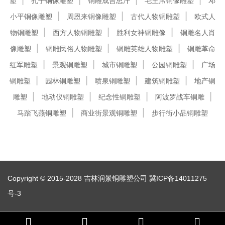
塑
孔子铜像雕塑
铜雕成吉思汗
毛主席铜像雕塑
邓
小平铜像雕塑
周恩来铜像雕塑
古代人物铜雕塑
欧式人
物铜雕塑
西方人物铜雕塑
胜利女神铜雕像
铜雕名人肖
像雕塑
铜雕民俗人物雕塑
铜雕英雄人物雕塑
铜雕革命
红军雕塑
景观铜雕塑
城市铜雕塑
公园铜雕塑
广场
铜雕塑
园林铜雕塑
喷泉铜雕塑
建筑铜雕塑
地产铜
雕塑
地动仪铜雕塑
纪念性铜雕塑
阿波罗战车铜雕
马踏飞燕铜雕塑
商业街景观铜雕塑
步行街小品铜雕塑
Copyright © 2015-2028 吉林润景铜雕塑公司
冀ICP备14011275
号-3