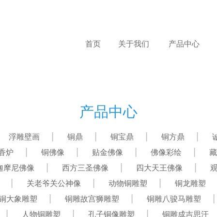
首页
关于我们
产品中心
产品中心
浮雕壁画
铜鼎
铜宝鼎
铜方鼎
香炉
铜佛像
贴金佛像
佛像彩绘
藏
迦摩尼佛像
西方三圣佛像
四大天王佛像
关老爷关公神像
动物铜雕塑
铜龙雕塑
铜大象雕塑
铜雕故宫狮雕塑
铜雕八骏马雕塑
人物铜雕塑
孔子铜像雕塑
铜雕成吉思汗