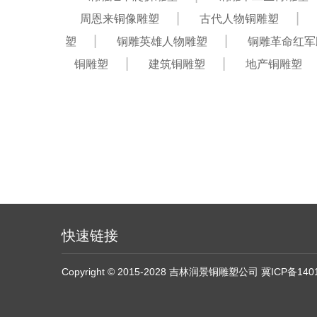
周恩来铜像雕塑
古代人物铜雕塑
塑
铜雕英雄人物雕塑
铜雕革命红军
铜雕塑
建筑铜雕塑
地产铜雕塑
快速链接
Copyright © 2015-2028 吉林润景铜雕塑公司
冀ICP备140