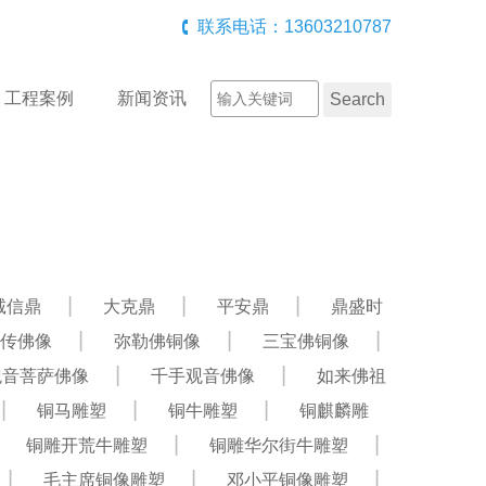
联系电话：13603210787
工程案例
新闻资讯
诚信鼎
大克鼎
平安鼎
鼎盛时
传佛像
弥勒佛铜像
三宝佛铜像
观音菩萨佛像
千手观音佛像
如来佛祖
铜马雕塑
铜牛雕塑
铜麒麟雕
铜雕开荒牛雕塑
铜雕华尔街牛雕塑
毛主席铜像雕塑
邓小平铜像雕塑