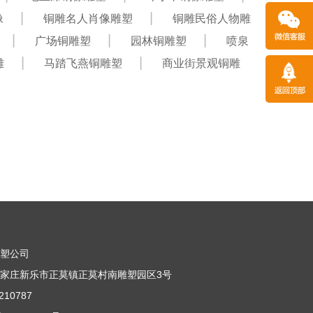
像
铜雕名人肖像雕塑
铜雕民俗人物雕
广场铜雕塑
园林铜雕塑
喷泉
雕
马踏飞燕铜雕塑
商业街景观铜雕
雕塑公司
家庄新乐市正莫镇正莫村南雕塑园区3号
10787