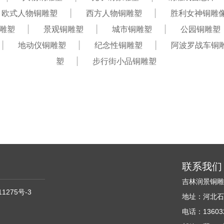
欧式人物铜雕塑
西方人物铜雕塑
胜利女神铜雕
雕塑
景观铜雕塑
城市铜雕塑
公园铜雕塑
地动仪铜雕塑
纪念性铜雕塑
阿波罗战车铜
塑
步行街小品铜雕塑
联系我们
吉林润景铜
11275号-3
地址：河北石
电话：136032