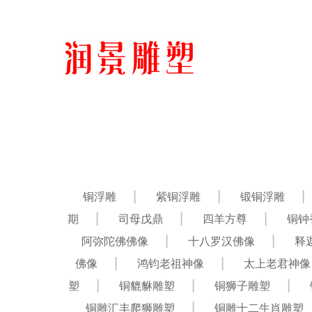
铜浮雕
紫铜浮雕
锻铜浮雕
期
司母戊鼎
四羊方尊
铜钟
阿弥陀佛佛像
十八罗汉佛像
释
佛像
鸿钧老祖神像
太上老君神像
塑
铜貔貅雕塑
铜狮子雕塑
铜雕汇丰爬狮雕塑
铜雕十二生肖雕塑