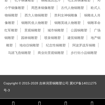
塑
孔子铜像雕塑
铜雕成吉思汗
毛主席铜像雕塑
邓
小平铜像雕塑
周恩来铜像雕塑
古代人物铜雕塑
欧式人
物铜雕塑
西方人物铜雕塑
胜利女神铜雕像
铜雕名人肖
像雕塑
铜雕民俗人物雕塑
铜雕英雄人物雕塑
铜雕革命
红军雕塑
景观铜雕塑
城市铜雕塑
公园铜雕塑
广场
铜雕塑
园林铜雕塑
喷泉铜雕塑
建筑铜雕塑
地产铜
雕塑
地动仪铜雕塑
纪念性铜雕塑
阿波罗战车铜雕
马踏飞燕铜雕塑
商业街景观铜雕塑
步行街小品铜雕塑
Copyright © 2015-2028 吉林润景铜雕塑公司
冀ICP备14011275
号-3