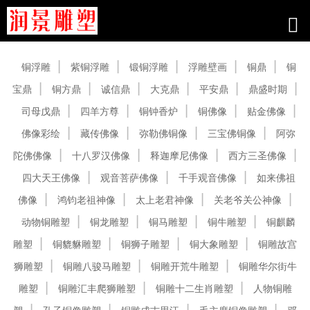
产品中心
铜浮雕
紫铜浮雕
锻铜浮雕
浮雕壁画
铜鼎
铜
宝鼎
铜方鼎
诚信鼎
大克鼎
平安鼎
鼎盛时期
司母戊鼎
四羊方尊
铜钟香炉
铜佛像
贴金佛像
佛像彩绘
藏传佛像
弥勒佛铜像
三宝佛铜像
阿弥
陀佛佛像
十八罗汉佛像
释迦摩尼佛像
西方三圣佛像
四大天王佛像
观音菩萨佛像
千手观音佛像
如来佛祖
佛像
鸿钧老祖神像
太上老君神像
关老爷关公神像
动物铜雕塑
铜龙雕塑
铜马雕塑
铜牛雕塑
铜麒麟
雕塑
铜貔貅雕塑
铜狮子雕塑
铜大象雕塑
铜雕故宫
狮雕塑
铜雕八骏马雕塑
铜雕开荒牛雕塑
铜雕华尔街牛
雕塑
铜雕汇丰爬狮雕塑
铜雕十二生肖雕塑
人物铜雕