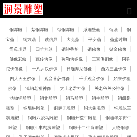
产品中心
铜浮雕
紫铜浮雕
锻铜浮雕
浮雕壁画
铜鼎
铜
宝鼎
铜方鼎
诚信鼎
大克鼎
平安鼎
鼎盛时期
司母戊鼎
四羊方尊
铜钟香炉
铜佛像
贴金佛像
佛像彩绘
藏传佛像
弥勒佛铜像
三宝佛铜像
阿弥
陀佛佛像
十八罗汉佛像
释迦摩尼佛像
西方三圣佛像
四大天王佛像
观音菩萨佛像
千手观音佛像
如来佛祖
佛像
鸿钧老祖神像
太上老君神像
关老爷关公神像
动物铜雕塑
铜龙雕塑
铜马雕塑
铜牛雕塑
铜麒麟
雕塑
铜貔貅雕塑
铜狮子雕塑
铜大象雕塑
铜雕故宫
狮雕塑
铜雕八骏马雕塑
铜雕开荒牛雕塑
铜雕华尔街牛
雕塑
铜雕汇丰爬狮雕塑
铜雕十二生肖雕塑
人物铜雕