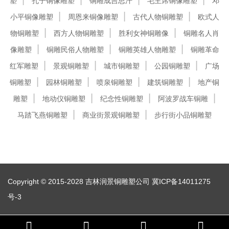
塑
孔子铜像雕塑
铜雕成吉思汗
毛主席铜像雕塑
邓
小平铜像雕塑
周恩来铜像雕塑
古代人物铜雕塑
欧式人
物铜雕塑
西方人物铜雕塑
胜利女神铜雕像
铜雕名人肖
像雕塑
铜雕民俗人物雕塑
铜雕英雄人物雕塑
铜雕革命
红军雕塑
景观铜雕塑
城市铜雕塑
公园铜雕塑
广场
铜雕塑
园林铜雕塑
喷泉铜雕塑
建筑铜雕塑
地产铜
雕塑
地动仪铜雕塑
纪念性铜雕塑
阿波罗战车铜雕
马踏飞燕铜雕塑
商业街景观铜雕塑
步行街小品铜雕塑
Copyright © 2015-2028 吉林润景铜雕塑公司
冀ICP备14011275
号-3