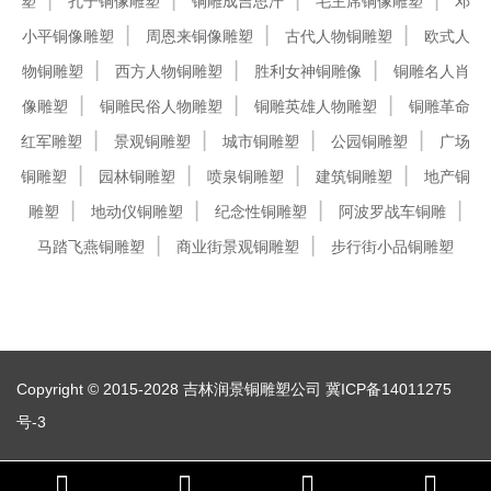
塑
孔子铜像雕塑
铜雕成吉思汗
毛主席铜像雕塑
邓
小平铜像雕塑
周恩来铜像雕塑
古代人物铜雕塑
欧式人
物铜雕塑
西方人物铜雕塑
胜利女神铜雕像
铜雕名人肖
像雕塑
铜雕民俗人物雕塑
铜雕英雄人物雕塑
铜雕革命
红军雕塑
景观铜雕塑
城市铜雕塑
公园铜雕塑
广场
铜雕塑
园林铜雕塑
喷泉铜雕塑
建筑铜雕塑
地产铜
雕塑
地动仪铜雕塑
纪念性铜雕塑
阿波罗战车铜雕
马踏飞燕铜雕塑
商业街景观铜雕塑
步行街小品铜雕塑
Copyright © 2015-2028 吉林润景铜雕塑公司
冀ICP备14011275
号-3