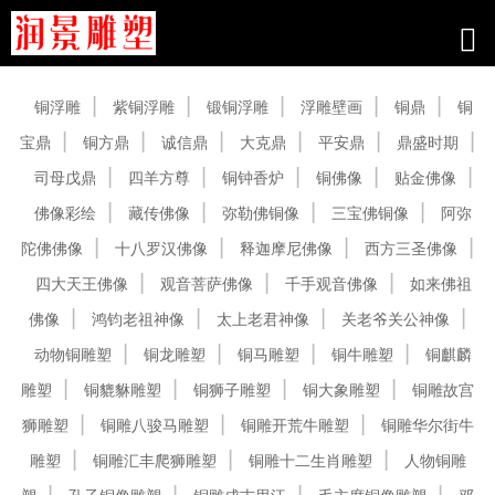
产品中心
铜浮雕
紫铜浮雕
锻铜浮雕
浮雕壁画
铜鼎
铜
宝鼎
铜方鼎
诚信鼎
大克鼎
平安鼎
鼎盛时期
司母戊鼎
四羊方尊
铜钟香炉
铜佛像
贴金佛像
佛像彩绘
藏传佛像
弥勒佛铜像
三宝佛铜像
阿弥
陀佛佛像
十八罗汉佛像
释迦摩尼佛像
西方三圣佛像
四大天王佛像
观音菩萨佛像
千手观音佛像
如来佛祖
佛像
鸿钧老祖神像
太上老君神像
关老爷关公神像
动物铜雕塑
铜龙雕塑
铜马雕塑
铜牛雕塑
铜麒麟
雕塑
铜貔貅雕塑
铜狮子雕塑
铜大象雕塑
铜雕故宫
狮雕塑
铜雕八骏马雕塑
铜雕开荒牛雕塑
铜雕华尔街牛
雕塑
铜雕汇丰爬狮雕塑
铜雕十二生肖雕塑
人物铜雕