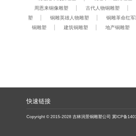
周恩来铜像雕塑
古代人物铜雕塑
塑
铜雕英雄人物雕塑
铜雕革命红军
铜雕塑
建筑铜雕塑
地产铜雕塑
快速链接
Copyright © 2015-2028 吉林润景铜雕塑公司
冀ICP备140