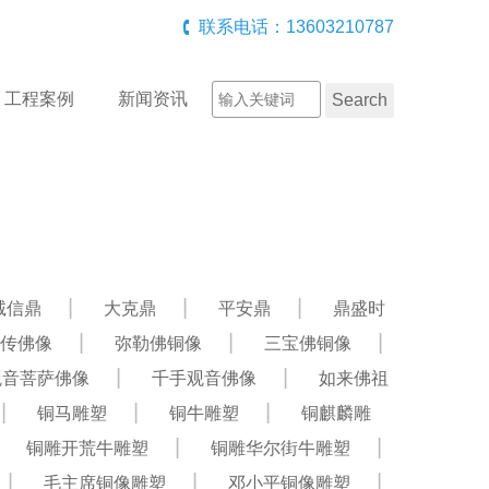
联系电话：13603210787
工程案例
新闻资讯
诚信鼎
大克鼎
平安鼎
鼎盛时
传佛像
弥勒佛铜像
三宝佛铜像
观音菩萨佛像
千手观音佛像
如来佛祖
铜马雕塑
铜牛雕塑
铜麒麟雕
铜雕开荒牛雕塑
铜雕华尔街牛雕塑
毛主席铜像雕塑
邓小平铜像雕塑