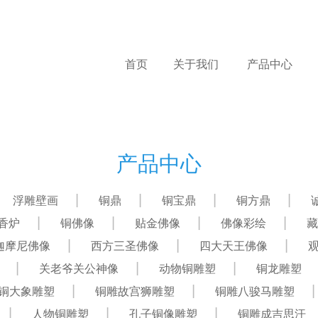
首页
关于我们
产品中心
产品中心
浮雕壁画
铜鼎
铜宝鼎
铜方鼎
香炉
铜佛像
贴金佛像
佛像彩绘
藏
迦摩尼佛像
西方三圣佛像
四大天王佛像
关老爷关公神像
动物铜雕塑
铜龙雕塑
铜大象雕塑
铜雕故宫狮雕塑
铜雕八骏马雕塑
人物铜雕塑
孔子铜像雕塑
铜雕成吉思汗