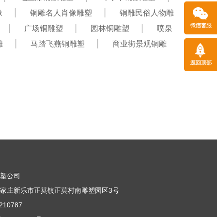
像
铜雕名人肖像雕塑
铜雕民俗人物雕
广场铜雕塑
园林铜雕塑
喷泉
雕
马踏飞燕铜雕塑
商业街景观铜雕
雕塑公司
家庄新乐市正莫镇正莫村南雕塑园区3号
10787