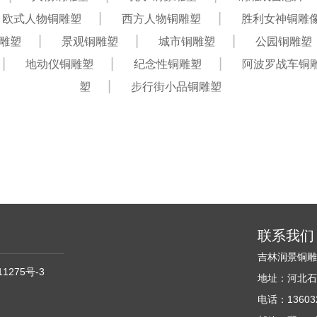
欧式人物铜雕塑
西方人物铜雕塑
胜利女神铜雕
雕塑
景观铜雕塑
城市铜雕塑
公园铜雕塑
地动仪铜雕塑
纪念性铜雕塑
阿波罗战车铜
塑
步行街小品铜雕塑
联系我们
吉林润景铜
11275号-3
地址：河北石
电话：136032