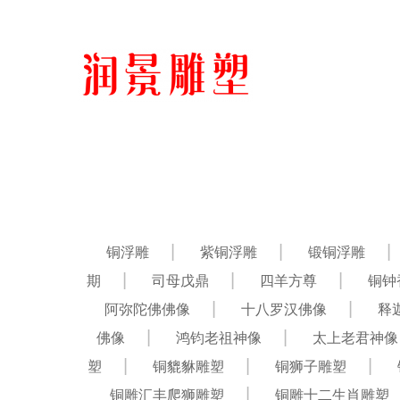
铜浮雕
紫铜浮雕
锻铜浮雕
期
司母戊鼎
四羊方尊
铜钟
阿弥陀佛佛像
十八罗汉佛像
释
佛像
鸿钧老祖神像
太上老君神像
塑
铜貔貅雕塑
铜狮子雕塑
铜雕汇丰爬狮雕塑
铜雕十二生肖雕塑