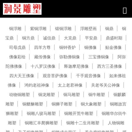
产品中心
铜浮雕
紫铜浮雕
锻铜浮雕
浮雕壁画
铜鼎
铜
宝鼎
铜方鼎
诚信鼎
大克鼎
平安鼎
鼎盛时期
司母戊鼎
四羊方尊
铜钟香炉
铜佛像
贴金佛像
佛像彩绘
藏传佛像
弥勒佛铜像
三宝佛铜像
阿弥
陀佛佛像
十八罗汉佛像
释迦摩尼佛像
西方三圣佛像
四大天王佛像
观音菩萨佛像
千手观音佛像
如来佛祖
佛像
鸿钧老祖神像
太上老君神像
关老爷关公神像
动物铜雕塑
铜龙雕塑
铜马雕塑
铜牛雕塑
铜麒麟
雕塑
铜貔貅雕塑
铜狮子雕塑
铜大象雕塑
铜雕故宫
狮雕塑
铜雕八骏马雕塑
铜雕开荒牛雕塑
铜雕华尔街牛
雕塑
铜雕汇丰爬狮雕塑
铜雕十二生肖雕塑
人物铜雕