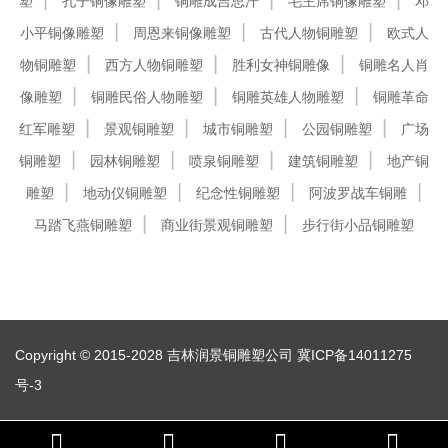
塑
孔子铜像雕塑
铜雕成吉思汗
毛主席铜像雕塑
邓
小平铜像雕塑
周恩来铜像雕塑
古代人物铜雕塑
欧式人
物铜雕塑
西方人物铜雕塑
胜利女神铜雕像
铜雕名人肖
像雕塑
铜雕民俗人物雕塑
铜雕英雄人物雕塑
铜雕革命
红军雕塑
景观铜雕塑
城市铜雕塑
公园铜雕塑
广场
铜雕塑
园林铜雕塑
喷泉铜雕塑
建筑铜雕塑
地产铜
雕塑
地动仪铜雕塑
纪念性铜雕塑
阿波罗战车铜雕
马踏飞燕铜雕塑
商业街景观铜雕塑
步行街小品铜雕塑
Copyright © 2015-2028 吉林润景铜雕塑公司
冀ICP备14011275
号-3