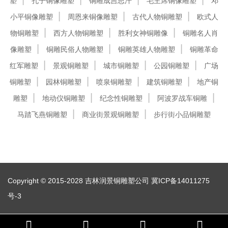
塑
孔子铜像雕塑
铜雕成吉思汗
毛主席铜像雕塑
邓
小平铜像雕塑
周恩来铜像雕塑
古代人物铜雕塑
欧式人
物铜雕塑
西方人物铜雕塑
胜利女神铜雕像
铜雕名人肖
像雕塑
铜雕民俗人物雕塑
铜雕英雄人物雕塑
铜雕革命
红军雕塑
景观铜雕塑
城市铜雕塑
公园铜雕塑
广场
铜雕塑
园林铜雕塑
喷泉铜雕塑
建筑铜雕塑
地产铜
雕塑
地动仪铜雕塑
纪念性铜雕塑
阿波罗战车铜雕
马踏飞燕铜雕塑
商业街景观铜雕塑
步行街小品铜雕塑
Copyright © 2015-2028 吉林润景铜雕塑公司
冀ICP备14011275
号-3