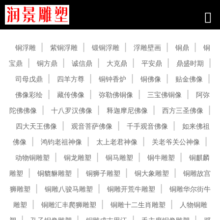
产品中心
铜浮雕
紫铜浮雕
锻铜浮雕
浮雕壁画
铜鼎
铜
宝鼎
铜方鼎
诚信鼎
大克鼎
平安鼎
鼎盛时期
司母戊鼎
四羊方尊
铜钟香炉
铜佛像
贴金佛像
佛像彩绘
藏传佛像
弥勒佛铜像
三宝佛铜像
阿弥
陀佛佛像
十八罗汉佛像
释迦摩尼佛像
西方三圣佛像
四大天王佛像
观音菩萨佛像
千手观音佛像
如来佛祖
佛像
鸿钧老祖神像
太上老君神像
关老爷关公神像
动物铜雕塑
铜龙雕塑
铜马雕塑
铜牛雕塑
铜麒麟
雕塑
铜貔貅雕塑
铜狮子雕塑
铜大象雕塑
铜雕故宫
狮雕塑
铜雕八骏马雕塑
铜雕开荒牛雕塑
铜雕华尔街牛
雕塑
铜雕汇丰爬狮雕塑
铜雕十二生肖雕塑
人物铜雕